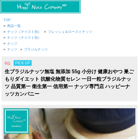
TOP
>
商品一覧
>
ナッツ（テイスト別）
>
フレッシュ＆ローストナッツ
>
ナッツ（テイスト別）
>
ナッツ
>
ナッツ
>
ブラジルナッツ
PICK UP
6位
生ブラジルナッツ無塩 無添加 55g 小分け 健康おやつ 巣ご
もりダイエット 抗酸化物質セレン 一日一粒ブラジルナッ
ツ 品質第一 衛生第一 信用第一 ナッツ専門店 ハッピーナ
ッツカンパニー