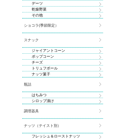
デーツ
乾燥野菜
その他
ショコラ(季節限定）
スナック
ジャイアントコーン
ポップコーン
チーズ
トリュフボール
ナッツ菓子
瓶詰
はちみつ
シロップ漬け
調理器具
ナッツ（テイスト別）
フレッシュ＆ローストナッツ