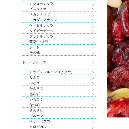
カシューナッツ
ピスタチオ
ペカンナッツ
マカダミアナッツ
ヘーゼルナッツ
タイガーナッツ
ブラジルナッツ
落花生･大豆
シード
その他
ドライフルーツ
ドラゴンフルーツ（ピタヤ）
りんご
ぶどう
かんきつ
あんず
いちじく
なつめ
さんざし
プルーン
ベリー（クコ）
トロピカル