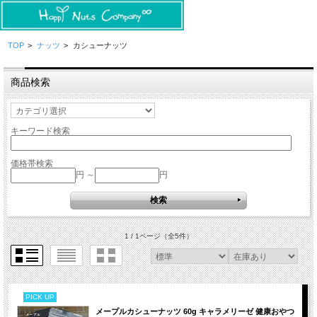
TOP
>
ナッツ
>
カシューナッツ
商品検索
キーワード検索
価格帯検索
円 ～
円
1 / 1ページ
（全5件）
PICK UP
メープルカシューナッツ 60g キャラメリーゼ 健康おやつ